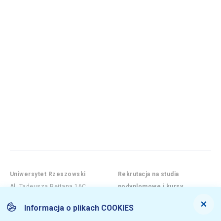
Uniwersytet Rzeszowski
Rekrutacja na studia
Al. Tadeusza Rejtana 16C,
podyplomowe i kursy
35-959 Rzeszów
Tel.: +48 17 872 11 48
Informacja o plikach COOKIES
Email: