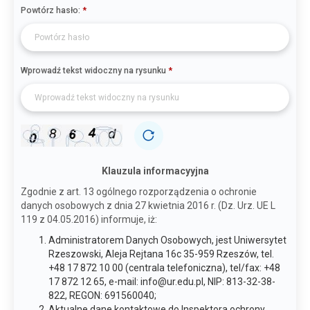
Powtórz hasło:
Wprowadź tekst widoczny na rysunku
Klauzula informacyyjna
Zgodnie z art. 13 ogólnego rozporządzenia o ochronie
danych osobowych z dnia 27 kwietnia 2016 r. (Dz. Urz. UE L
119 z 04.05.2016) informuje, iż:
Administratorem Danych Osobowych, jest Uniwersytet
Rzeszowski, Aleja Rejtana 16c 35-959 Rzeszów, tel.
+48 17 872 10 00 (centrala telefoniczna), tel/fax: +48
17 872 12 65, e-mail: info@ur.edu.pl, NIP: 813-32-38-
822, REGON: 691560040;
Aktualne dane kontaktowe do Inspektora ochrony