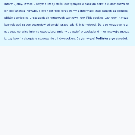
Rekrutacja na studia I, II
studiapodyplomowe@ur.edu.pl
Informujemy, iż w celu optymalizacji treści dostępnych w naszym serwisie, dostosowania
stopnia oraz jednolite mgr
ich do Państwa indywidualnych potrzeb korzystamy z informacji zapisanych za pomocą
Tel.: + 48 17 872 11 82
Rekrutacja do Szkoły
plików cookies na urządzeniach końcowych użytkowników. Pliki cookies użytkownik może
Tel.: + 48 17 872 14 00
Doktorskiej
kontrolować za pomocą ustawień swojej przeglądarki internetowej. Dalsze korzystanie z
Email: rekrutacja@ur.edu.pl
Tel.: +48 17 872 12 07
naszego serwisu internetowego, bez zmiany ustawień przeglądarki internetowej oznacza,
iż użytkownik akceptuje stosowanie plików cookies. Czytaj więcej
Polityka prywatności.
Email:
Wydziałowe Zespoły
szkoladoktorska@ur.edu.pl
Rekrutacyjne
Kontakt do WZR znajdują się
Administrator systemu
tutaj
rekrutacyjnego
Tel.: +48 17 872 12 02
Email: djamrozy@ur.edu.pl
www.ur.edu.pl/kandydat