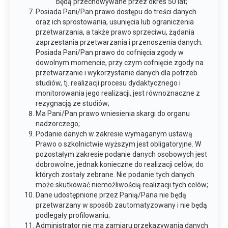
będą przechowywane przez okres 50 lat;
Posiada Pani/Pan prawo dostępu do treści danych
oraz ich sprostowania, usunięcia lub ograniczenia
przetwarzania, a także prawo sprzeciwu, żądania
zaprzestania przetwarzania i przenoszenia danych.
Posiada Pani/Pan prawo do cofnięcia zgody w
dowolnym momencie, przy czym cofnięcie zgody na
przetwarzanie i wykorzystanie danych dla potrzeb
studiów, tj. realizacji procesu dydaktycznego i
monitorowania jego realizacji, jest równoznaczne z
rezygnacją ze studiów;
Ma Pani/Pan prawo wniesienia skargi do organu
nadzorczego;
Podanie danych w zakresie wymaganym ustawą
Prawo o szkolnictwie wyższym jest obligatoryjne. W
pozostałym zakresie podanie danych osobowych jest
dobrowolne, jednak konieczne do realizacji celów, do
których zostały zebrane. Nie podanie tych danych
może skutkować niemożliwością realizacji tych celów;
Dane udostępnione przez Panią/Pana nie będą
przetwarzany w sposób zautomatyzowany i nie będą
podlegały profilowaniu;
Administrator nie ma zamiaru przekazywania danych