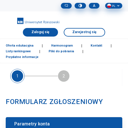
A
PL
Zaloguj się
Oferta edukacyjna
Harmonogram
Kontakt
Listy rankingowe
Pliki do pobrania
Przydatne informacje
1
2
FORMULARZ ZGŁOSZENIOWY
Parametry konta