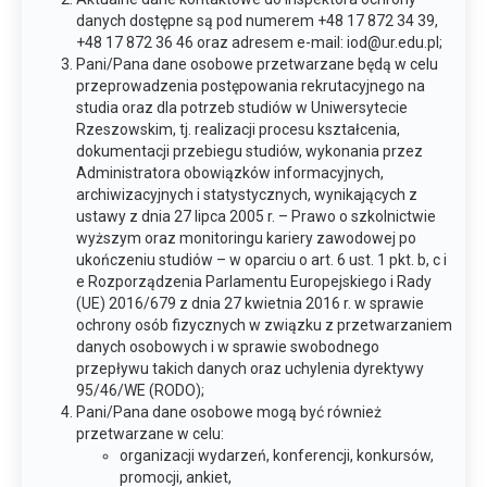
danych dostępne są pod numerem +48 17 872 34 39,
+48 17 872 36 46 oraz adresem e-mail: iod@ur.edu.pl;
Pani/Pana dane osobowe przetwarzane będą w celu
przeprowadzenia postępowania rekrutacyjnego na
studia oraz dla potrzeb studiów w Uniwersytecie
Rzeszowskim, tj. realizacji procesu kształcenia,
dokumentacji przebiegu studiów, wykonania przez
Administratora obowiązków informacyjnych,
archiwizacyjnych i statystycznych, wynikających z
ustawy z dnia 27 lipca 2005 r. – Prawo o szkolnictwie
wyższym oraz monitoringu kariery zawodowej po
ukończeniu studiów – w oparciu o art. 6 ust. 1 pkt. b, c i
e Rozporządzenia Parlamentu Europejskiego i Rady
(UE) 2016/679 z dnia 27 kwietnia 2016 r. w sprawie
ochrony osób fizycznych w związku z przetwarzaniem
danych osobowych i w sprawie swobodnego
przepływu takich danych oraz uchylenia dyrektywy
95/46/WE (RODO);
Pani/Pana dane osobowe mogą być również
przetwarzane w celu:
organizacji wydarzeń, konferencji, konkursów,
promocji, ankiet,